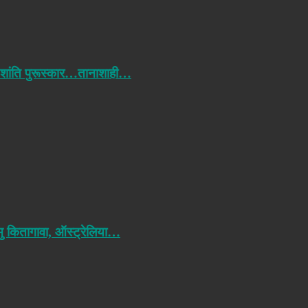
 शांति पुरूस्कार…तानाशाही…
मु कितागावा, ऑस्ट्रेलिया…