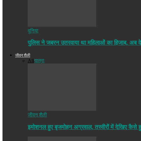
दुनिया
पुलिस ने जबरन उतरवाया था महिलाओं का हिजाब, अब द
जीवन शैली
All
यात्रा
जीवन शैली
इमोशनल हुए बृजमोहन अग्रवाल, तस्वीरों में देखिए कैसे ह