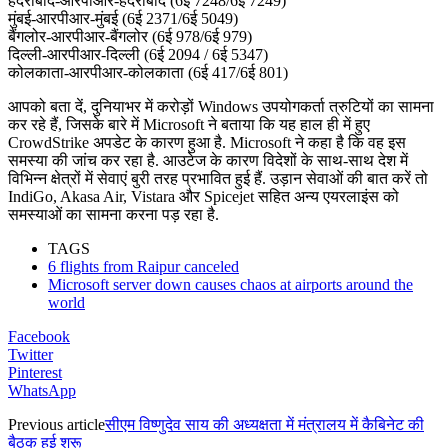
हैदराबाद-आरपीआर-हैदराबाद (6ई 7248/6ई 7249)
मुंबई-आरपीआर-मुंबई (6ई 2371/6ई 5049)
बैंगलोर-आरपीआर-बैंगलोर (6ई 978/6ई 979)
दिल्ली-आरपीआर-दिल्ली (6ई 2094 / 6ई 5347)
कोलकाता-आरपीआर-कोलकाता (6ई 417/6ई 801)
आपको बता दें, दुनियाभर में करोड़ों Windows उपयोगकर्ता त्रुटियों का सामना
कर रहे हैं, जिसके बारे में Microsoft ने बताया कि यह हाल ही में हुए
CrowdStrike अपडेट के कारण हुआ है. Microsoft ने कहा है कि वह इस
समस्या की जांच कर रहा है. आउटेज के कारण विदेशों के साथ-साथ देश में
विभिन्न क्षेत्रों में सेवाएं बुरी तरह प्रभावित हुई हैं. उड़ान सेवाओं की बात करें तो
IndiGo, Akasa Air, Vistara और Spicejet सहित अन्य एयरलाइंस को
समस्याओं का सामना करना पड़ रहा है.
TAGS
6 flights from Raipur canceled
Microsoft server down causes chaos at airports around the
world
Facebook
Twitter
Pinterest
WhatsApp
Previous article
सीएम विष्णुदेव साय की अध्यक्षता में मंत्रालय में कैबिनेट की
बैठक हुई शुरू