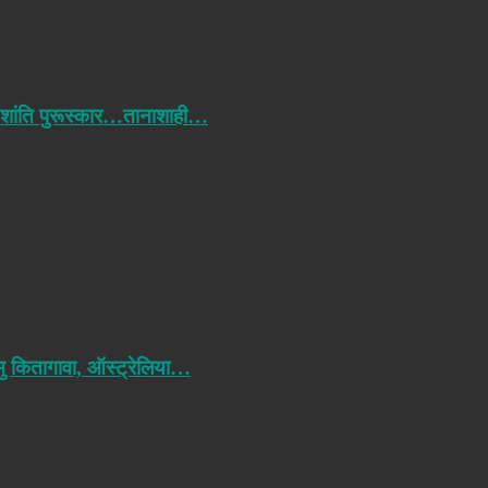
 शांति पुरूस्कार…तानाशाही…
मु कितागावा, ऑस्ट्रेलिया…