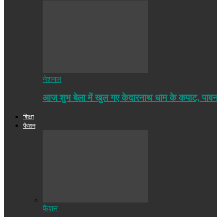
नेशनल
आज शुभ बेला में खुल गए केदारनाथ धाम के कपाट, पा
शिक्षा
फैशन
फैशन