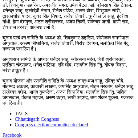
डॉ. शिवकुमार डहरिया, अमरजीत भगत, उमेश पेटल, डॉ. प्रेमसाय सिंह टेकाम,
धनेन्द्र साहू, फूलोदेवी नेताम, शैलेश पांडेय, अरूण वोरा, शिशुपाल सोरी,
द्वारकाधीश यादव, कुंवर सिंह निषाद, राजेश तिवारी, चुन्नी लाल साहू, इंदरीश
गांधी, हेमा देशमुख, अटल श्रीवास्तव, अजय तिर्की, राजेन्द्र जग्गी, वाणी राव,
शेष राज हरबंश, आकाश शर्मा है।
चुनाव प्रबंधन समिति के अध्यक्ष डॉ. शिवकुमार डहरिया, संयोजक रामगोपाल
अग्रवाल, अरूण सिंघानिया, राजेश तिवारी, गिरीश देवांगन, मलकित सिंह गेंदु,
गजराज पगारिया है।
अनुशासन समिति के अध्यक्ष धनेंद्र साहू, ज्योत्सना महंत, जेपी श्रीवास्तव,
प्रतिमा चंद्राकर, धनेश पाटिला, रवि घोष, मलकीत सिंह गेंदु, दीपक मिश्रा,
नरेश ठाकुर है।
चुनाव योजना और रणनीति समिति के अध्यक्ष ताम्रध्वज साहू, रविंद्र चौबे,
मोहम्मद अकबर, कावासी लखमा, जयसिंह अग्रवाल, मोहन मरकाम, धनेंद्र साहू,
लखेश्वर बघेल, आनंद कुकरेजा, अरुण सिंघानिया, मलकीत सिंह गेंदु, जतिन
जयसवाल, पंकज महावर, अरुण बत्रा, सफी अहमद, उमा शंकर शुक्ला, गजराज
पगारिया है।
TAGS
Chhattisgarh Congress
Congress election committee declared
Facebook