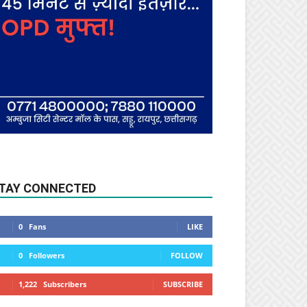
TAY CONNECTED
0
Fans
LIKE
0
Followers
FOLLOW
1,222
Subscribers
SUBSCRIBE