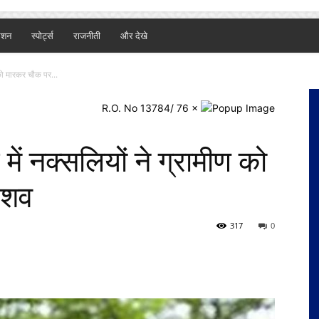
ैशन
स्पोर्ट्स
राजनीती
और देखे
 को मारकर चौक पर...
R.O. No 13784/ 76
×
ें नक्सलियों ने ग्रामीण को
 शव
317
0