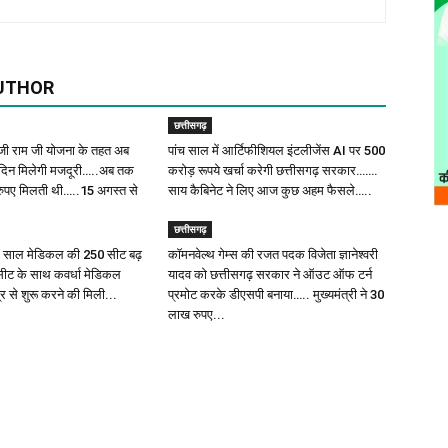
UTHOR
छत्तीसगढ़
ी राम जी योजना के तहत अब
पांच साल में आर्टिफीशियल इंटलीजेंस AI पर 500
िदिन मिलेगी मजदूरी…..अब तक
करोड़ रूपये खर्चा करेगी छत्तीसगढ़ सरकार…….
 रुपए मिलती थी…..15 अगस्त से
साय कैबिनेट ने लिए आज कुछ अहम फैसले…..
छत्तीसगढ़
इस साल मेडिकल की 250 सीट बढ़
कॉमनवेल्थ गेम्स की रजत पदक विजेता ज्ञानेश्वरी
सीट के साथ कवर्धा मेडिकल
यादव को छत्तीसगढ़ सरकार ने ऑउट ऑफ टर्न
 से शुरू करने की मिली...
प्रमोट करके डीएसपी बनाया….. मुख्यमंत्री ने 30
लाख रुपए...