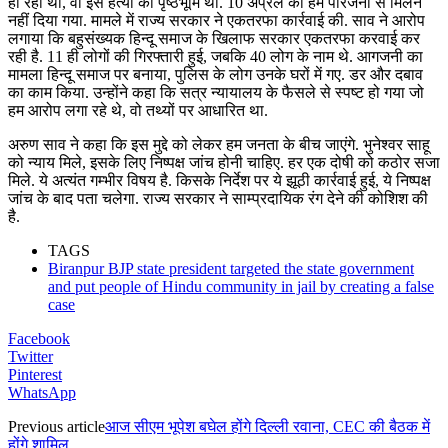
हो रही थी, वो इस हत्या की पृष्ठभूमि थी. 10 अप्रैल को हमें परिजनों से मिलने
नहीं दिया गया. मामले में राज्य सरकार ने एकतरफा कार्रवाई की. साव ने आरोप
लगाया कि बहुसंख्यक हिन्दू समाज के खिलाफ सरकार एकतरफा करवाई कर
रही है. 11 ही लोगों की गिरफ्तारी हुई, जबकि 40 लोग के नाम थे. आगजनी का
मामला हिन्दू समाज पर बनाया, पुलिस के लोग उनके घरों में गए. डर और दबाव
का काम किया. उन्होंने कहा कि सत्र न्यायालय के फैसले से स्पष्ट हो गया जो
हम आरोप लगा रहे थे, वो तथ्यों पर आधारित था.
अरुण साव ने कहा कि इस मुद्दे को लेकर हम जनता के बीच जाएंगे. भुनेश्वर साहू
को न्याय मिले, इसके लिए निष्पक्ष जांच होनी चाहिए. हर एक दोषी को कठोर सजा
मिले. ये अत्यंत गम्भीर विषय है. किसके निर्देश पर ये झूठी कार्रवाई हुई, ये निष्पक्ष
जांच के बाद पता चलेगा. राज्य सरकार ने साम्प्रदायिक रंग देने की कोशिश की
है.
TAGS
Biranpur BJP state president targeted the state government
and put people of Hindu community in jail by creating a false
case
Facebook
Twitter
Pinterest
WhatsApp
Previous article
आज सीएम भूपेश बघेल होंगे दिल्ली रवाना, CEC की बैठक में
होंगे शामिल