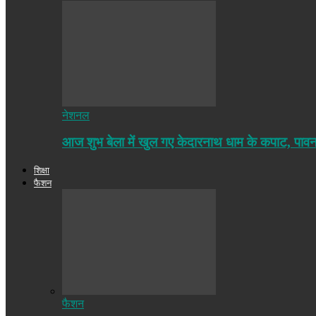
नेशनल
आज शुभ बेला में खुल गए केदारनाथ धाम के कपाट, पा
शिक्षा
फैशन
फैशन