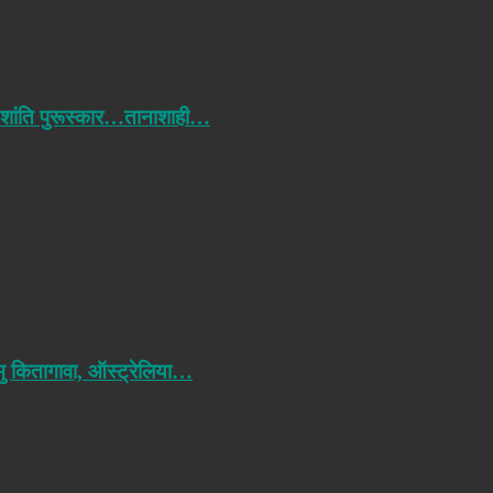
 शांति पुरूस्कार…तानाशाही…
मु कितागावा, ऑस्ट्रेलिया…