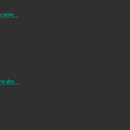
 का इतना…
ेना होगा…