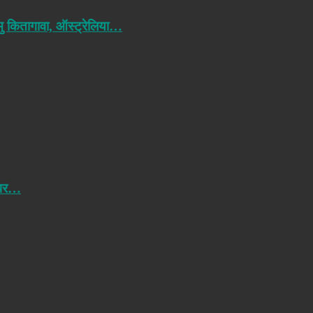
मु कितागावा, ऑस्ट्रेलिया…
 पर…