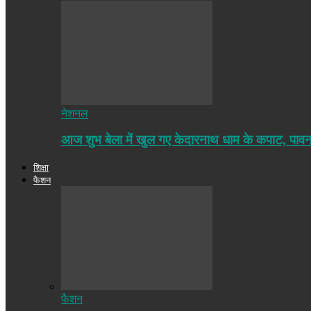
नेशनल
आज शुभ बेला में खुल गए केदारनाथ धाम के कपाट, पा
शिक्षा
फैशन
फैशन