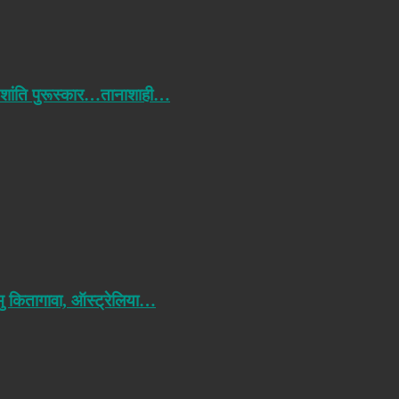
 शांति पुरूस्कार…तानाशाही…
मु कितागावा, ऑस्ट्रेलिया…