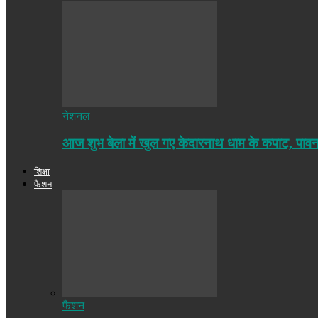
नेशनल
आज शुभ बेला में खुल गए केदारनाथ धाम के कपाट, पा
शिक्षा
फैशन
फैशन