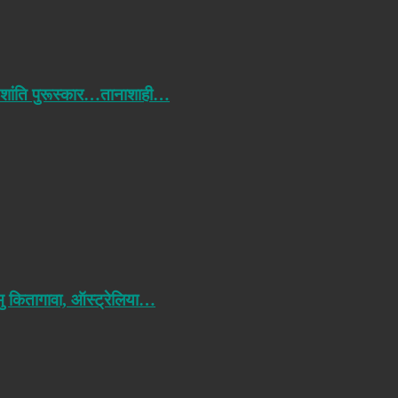
 शांति पुरूस्कार…तानाशाही…
मु कितागावा, ऑस्ट्रेलिया…