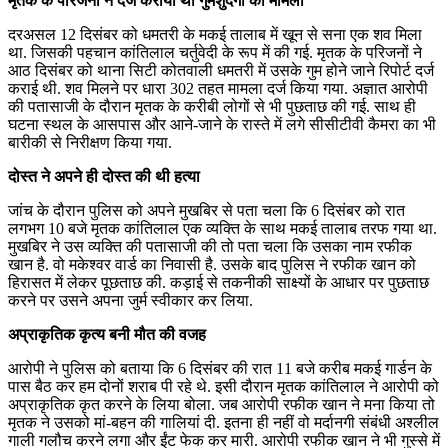
मृतक के परिजनों ने दर्ज कराया था गुमशुदगी का मामला
दरअसल 12 दिसंबर को धमतरी के मकई तालाब में खून से सना एक शव मिला
था. जिसकी पहचान कांतिलाल चर्तुवेदी के रूप में की गई. मृतक के परिजनों ने
आठ दिसंबर को थाना सिटी कोतवाली धमतरी में उसके गुम होने जाने रिपोर्ट दर्ज
कराई थी. शव मिलने पर धारा 302 तहत मामला दर्ज किया गया. अज्ञात आरोपी
की पतासाजी के दौरान मृतक के करीबी लोगों से भी पुछताछ की गई. साथ ही
घटना स्थल के आसपास और आने-जाने के रास्ते में लगे सीसीटीवी कैमरा का भी
बारीकी से निरीक्षण किया गया.
दोस्त ने अपने ही दोस्त की थी हत्या
जांच के दौरान पुलिस को अपने मुखबिर से पता चला कि 6 दिसंबर को रात
लगभग 10 बजे मृतक कांतिलाल एक व्यक्ति के साथ मकई तालाब तरफ गया था.
मुखबिर ने उस व्यक्ति की पतासाजी की तो पता चला कि उसका नाम रफीक
खान है. वो मकेश्वर वार्ड का निवासी है. उसके बाद पुलिस ने रफीक खान को
हिरासत में लेकर पूछताछ की. कड़ाई से तकनीकी साक्ष्यों के आधार पर पुछताछ
करने पर उसने अपना जुर्म स्वीकार कर लिया.
अप्राकृतिक कृत्य बनी मौत की वजह
आरोपी ने पुलिस को बताया कि 6 दिसंबर की रात 11 बजे करीब मकई गार्डन के
पास बैठ कर हम दोनों शराब पी रहे थे. इसी दौरान मृतक कांतिलाल ने आरोपी को
अप्राकृतिक कृत करने के लिया बोला. जब आरोपी रफीक खान ने मना किया तो
मृतक ने उसको मां-बहन की गालियां दी. इतना ही नहीं वो मर्दानगी संबंधी अश्लील
गाली गलौच करने लगा और ईंट फेक कर मारी. आरोपी रफीक खान ने भी गुस्से में