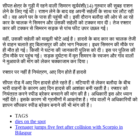
सीपत क्षेत्र के गुड़ी में रहने वाली सिमरन सूर्यवंशी(14) गुरुवार की सुबह राशन
लेने के लिए गई थी। राशन लेने के बाद वह अपनी सहेली के साथ घर लौट रही
थी। वह अपने घर के पास ही पहुंची थी। इसी दौरान बलौदा की ओर से आ रहे
कार के चालक ने सिमरन और उसकी सहेली को टक्कर मार दी। तेज रफ्तार
कार की टक्कर से सिमरन सड़क से पांच फीट उपर उछल गई।
वहीं, उसकी सहेली को मामूली चोटे आई है। हादसे के बाद कार का चालक तेजी
से वाहन चलाते हुए बिलासपुर की ओर भाग निकला। इधर सिमरन की मौके पर
ही मौत हो गई। किसी ने घटना की जानकारी पुलिस को दी। इस पर पुलिस की
टीम मौके पर पहुंच गई। सड़क दुर्घटना में मृत सिमरन के स्वजन और गांव वालों
ने मुआवजे की मांग को लेकर चक्काजाम कर दिया।
रफ्तार पर नहीं है नियंत्रण, आए दिन होते हैं हादसे
सीपत रोड में आए दिन हादसे होते रहते हैं। मटियारी से लेकर बलौदा के बीच
भारी वाहनों के कारण आए दिन हादसे की आशंका बनी रहती है। रफ्तार को
नियंत्रत करने स्पीड ब्रेकर बनवाने की मांग की है। अधिकारी इस ओर ध्यान
नहीं देते। इसके कारण भी ग्रामीणों में आक्रोश है। गांव वालों ने अधिकारियों को
ज्ञापन सौंपकर स्पीड ब्रेकर बनाने की भी मांग की है।
TAGS
dies on the spot
Teenager jumps five feet after collision with Scorpio in
Bilaspur