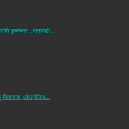
 शांति पुरूस्कार…तानाशाही…
मु कितागावा, ऑस्ट्रेलिया…