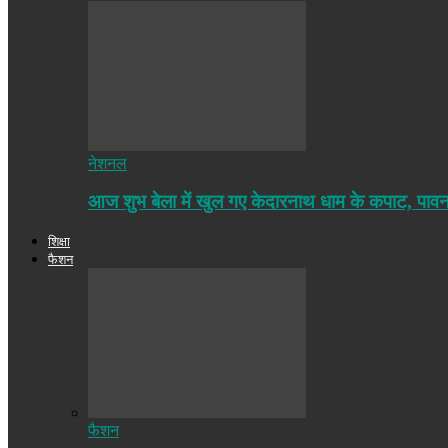
नेशनल
आज शुभ बेला में खुल गए केदारनाथ धाम के कपाट, पा
शिक्षा
फैशन
फैशन