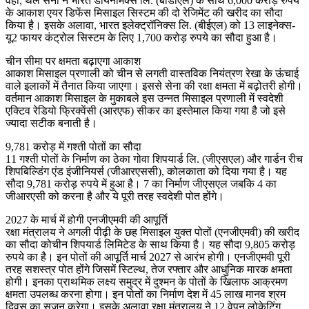
वहीं, थल सेना ने भारत डायनेमिक्स लि. (बीडीएल) के साथ 6,000 करोड़ रुपये
के आकाश एयर डिफेंस मिसाइल सिस्टम की दो रेजिमेंट की खरीद का सौदा
किया है। इसके अलावा, भारत इलेक्ट्रॉनिक्स लि. (बीईएल) को 13 लाइनेक्स-
यू2 फायर कंट्रोल सिस्टम के लिए 1,700 करोड़ रुपये का सौदा हुआ है।
चीन सीमा पर क्षमता बढ़ाएगा आकाश
आकाश मिसाइल प्रणाली को चीन से लगती वास्तविक नियंत्रण रेखा के ऊंचाई
वाले इलाकों में तैनात किया जाएगा। इससे सेना की रक्षा क्षमता में बढ़ोतरी होगी।
वर्तमान आकाश मिसाइल के मुकाबले इस उन्नत मिसाइल प्रणाली में स्वदेशी
एक्टिव रेडियो फ्रिक्वेंसी (आरएफ) सीकर का इस्तेमाल किया गया है जो इसे
ज्यादा सटीक बनाती है।
9,781 करोड़ में गश्ती पोतों का सौदा
11 गश्ती पोतों के निर्माण का ठेका गोवा शिपयार्ड लि. (जीएसएल) और गार्डन रीच
शिपबिल्डिंग एंड इंजीनियर्स (जीआरएससी), कोलकाता को दिया गया है। यह
सौदा 9,781 करोड़ रुपये में हुआ है। 7 का निर्माण जीएसएल जबकि 4 का
जीआरएसी को करना है और ये पूरी तरह स्वदेशी पोत होंगे।
2027 के मार्च में होगी एनजीएमवी की आपूर्ति
रक्षा मंत्रालय ने अगली पीढ़ी के छह मिसाइल युक्त पोतों (एनजीएमवी) की खरीद
का सौदा कोचीन शिपयार्ड लिमिटेड के साथ किया है। यह सौदा 9,805 करोड़
रुपये का है। इन पोतों की आपूर्ति मार्च 2027 से आरंभ होगी। एनजीएमवी पूरी
तरह सशस्त्र पोत होंगे जिसमें स्टिल्थ, तेज रफ्तार और आधुनिक मारक क्षमता
होगी। इनका प्राथमिक लक्ष्य समुद्र में दुश्मन के पोतों के खिलाफ आक्रमण
क्षमता उपलब्ध करना होगा। इन पोतों का निर्माण देश में 45 लाख मानव श्रम
दिवस का सृजन करेगा। इसके अलावा रक्षा मंत्रालय ने 12 वेपन लोकेटिंग